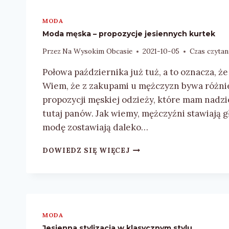
CIEPŁĄ
CZAPKĘ
MODA
I
Moda męska – propozycje jesiennych kurtek
KOMIN
HANDMADE?
Przez
Na Wysokim Obcasie
2021-10-05
Czas czytan
Połowa października już tuż, a to oznacza, ż
Wiem, że z zakupami u mężczyzn bywa różnie,
propozycji męskiej odzieży, które mam nadz
tutaj panów. Jak wiemy, mężczyźni stawiają 
modę zostawiają daleko…
MODA
DOWIEDZ SIĘ WIĘCEJ
MĘSKA
–
PROPOZYCJE
JESIENNYCH
KURTEK
MODA
Jesienna stylizacja w klasycznym stylu