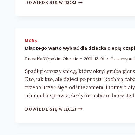
WYJĄTKOWY
DOWIEDZ SIĘ WIĘCEJ
PREZENT
DLA
WYJĄTKOWEGO
MĘŻCZYZNY.
RECENZJA
ZEGARKA
MODA
OD
Dlaczego warto wybrać dla dziecka ciepłą cza
TRENDHIM
Przez
Na Wysokim Obcasie
2021-12-01
Czas czytani
Spadł pierwszy śnieg, który okrył grubą pierz
Kto, jak kto, ale dzieci po prostu kochają za
trzeba liczyć się z odśnieżaniem, lubimy bia
uśmiech i sprawia, że życie nabiera barw. J
DLACZEGO
DOWIEDZ SIĘ WIĘCEJ
WARTO
WYBRAĆ
DLA
DZIECKA