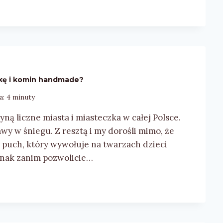
pkę i komin handmade?
a:
4
minuty
yną liczne miasta i miasteczka w całej Polsce.
bawy w śniegu. Z resztą i my dorośli mimo, że
ły puch, który wywołuje na twarzach dzieci
ednak zanim pozwolicie…