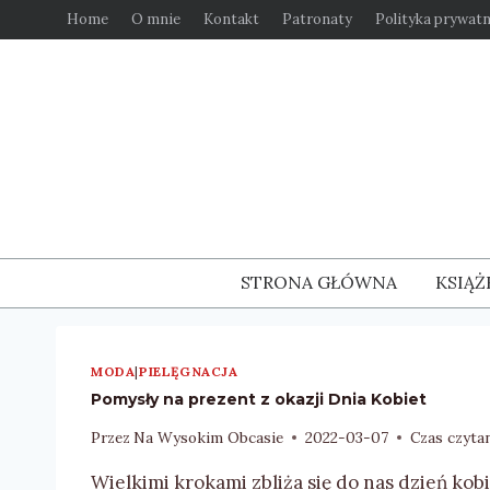
Przejdź
Home
O mnie
Kontakt
Patronaty
Polityka prywatn
do
treści
STRONA GŁÓWNA
KSIĄŻ
MODA
|
PIELĘGNACJA
Pomysły na prezent z okazji Dnia Kobiet
Przez
Na Wysokim Obcasie
2022-03-07
Czas czytan
Wielkimi krokami zbliża się do nas dzień kobie