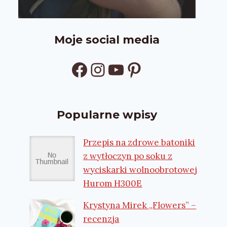
Moje social media
Facebook
Instagram
YouTube
Pinterest
Popularne wpisy
Przepis na zdrowe batoniki
z wytłoczyn po soku z
wyciskarki wolnoobrotowej
Hurom H300E
Krystyna Mirek „Flowers” –
recenzja