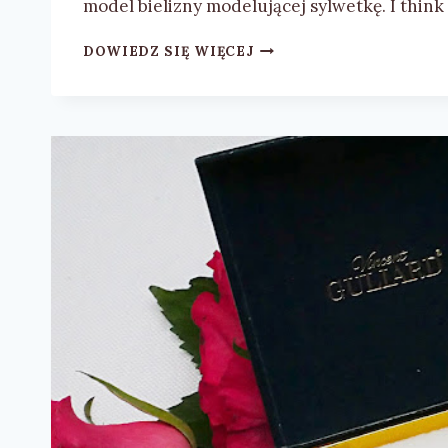
model bielizny modelującej sylwetkę. I thin
JAK
DOWIEDZ SIĘ WIĘCEJ
ODPOWIEDNIO
DOBRAĆ
BIELIZNĘ
MODELUJĄCĄ?