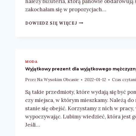
należy biżuteria, którą panowie obdarowują 
zakochałam się w propozycjach…
WYJĄTKOWY
DOWIEDZ SIĘ WIĘCEJ
PREZENT
NA
WALENTYNKI
MODA
Wyjątkowy prezent dla wyjątkowego mężczyzn
Przez
Na Wysokim Obcasie
2022-01-12
Czas czytani
Są takie przedmioty, które wydają się być p
czy miejsca, w którym mieszkamy. Należą do 
stanie się obejść. Korzystamy z nich w pracy,
wypoczywając. Lubimy wiedzieć, która jest g
Jeśli…