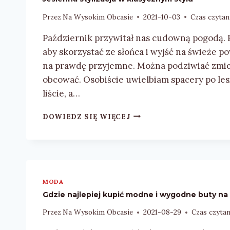
Przez
Na Wysokim Obcasie
2021-10-03
Czas czytan
Październik przywitał nas cudowną pogodą. Pi
aby skorzystać ze słońca i wyjść na świeże po
na prawdę przyjemne. Można podziwiać zmieni
obcować. Osobiście uwielbiam spacery po les
liście, a…
JESIENNA
DOWIEDZ SIĘ WIĘCEJ
STYLIZACJA
W
KLASYCZNYM
STYLU
MODA
Gdzie najlepiej kupić modne i wygodne buty n
Przez
Na Wysokim Obcasie
2021-08-29
Czas czytan