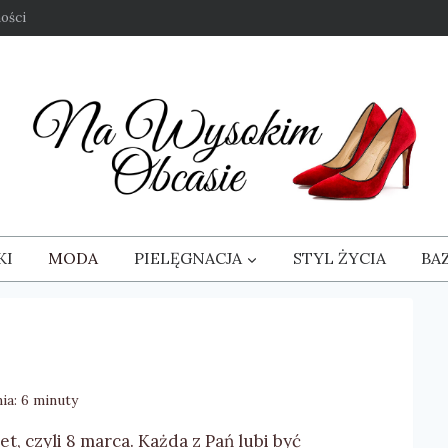
ości
KI
MODA
PIELĘGNACJA
STYL ŻYCIA
BA
ia:
6
minuty
t, czyli 8 marca. Każda z Pań lubi być