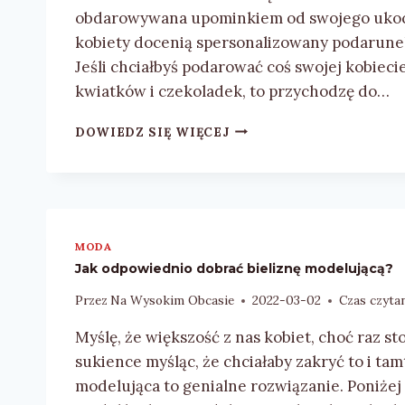
obdarowywana upominkiem od swojego ukoch
kobiety docenią spersonalizowany podarunek
Jeśli chciałbyś podarować coś swojej kobieci
kwiatków i czekoladek, to przychodzę do…
POMYSŁY
DOWIEDZ SIĘ WIĘCEJ
NA
PREZENT
Z
OKAZJI
DNIA
KOBIET
MODA
Jak odpowiednio dobrać bieliznę modelującą?
Przez
Na Wysokim Obcasie
2022-03-02
Czas czytan
Myślę, że większość z nas kobiet, choć raz st
sukience myśląc, że chciałaby zakryć to i tamt
modelująca to genialne rozwiązanie. Poniżej 