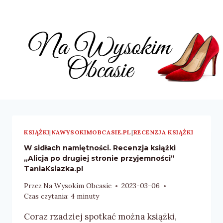
Przejdź
do
treści
KSIĄŻKI
|
NAWYSOKIMOBCASIE.PL
|
RECENZJA KSIĄŻKI
W sidłach namiętności. Recenzja książki
„Alicja po drugiej stronie przyjemności”
TaniaKsiazka.pl
Przez
Na Wysokim Obcasie
2023-03-06
Czas czytania:
4
minuty
Coraz rzadziej spotkać można książki,