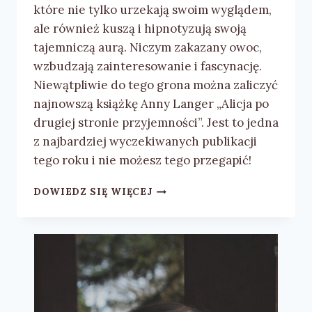
które nie tylko urzekają swoim wyglądem,
ale również kuszą i hipnotyzują swoją
tajemniczą aurą. Niczym zakazany owoc,
wzbudzają zainteresowanie i fascynację.
Niewątpliwie do tego grona można zaliczyć
najnowszą książkę Anny Langer „Alicja po
drugiej stronie przyjemności”. Jest to jedna
z najbardziej wyczekiwanych publikacji
tego roku i nie możesz tego przegapić!
W
DOWIEDZ SIĘ WIĘCEJ
SIDŁACH
NAMIĘTNOŚCI.
RECENZJA
KSIĄŻKI
„ALICJA
PO
DRUGIEJ
STRONIE