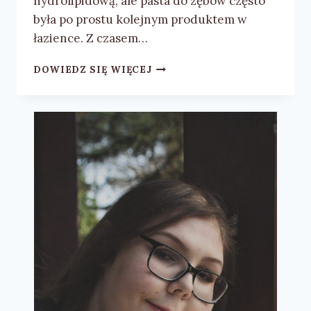
hydrolipidową, ale pasta do zębów często
była po prostu kolejnym produktem w
łazience. Z czasem…
MASZ
DOWIEDZ SIĘ WIĘCEJ
WRAŻLIWE
ZĘBY?
POZNAJ
AJONA,
AMINOMED
I
PEARLS
&
DENTS