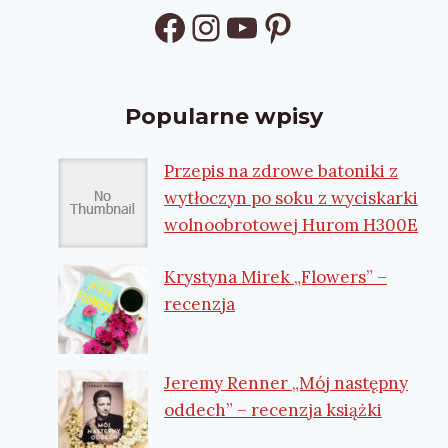
Facebook
Instagram
YouTube
Pinterest
Popularne wpisy
Przepis na zdrowe batoniki z
wytłoczyn po soku z wyciskarki
wolnoobrotowej Hurom H300E
Krystyna Mirek „Flowers” –
recenzja
Jeremy Renner „Mój następny
oddech” – recenzja książki