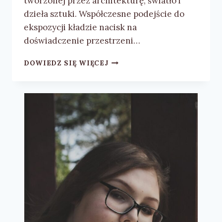
tworzonej przez architekturę, światło i
dzieła sztuki. Współczesne podejście do
ekspozycji kładzie nacisk na
doświadczenie przestrzeni…
SYSTEMY
DOWIEDZ SIĘ WIĘCEJ
EKSPOZYCYJNE
–
NOWOCZESNE
PODEJŚCIE
DO
ARANŻACJI
WYSTAW