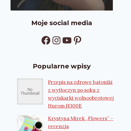
Moje social media
Facebook
Instagram
YouTube
Pinterest
Popularne wpisy
Przepis na zdrowe batoniki
z wytłoczyn po soku z
wyciskarki wolnoobrotowej
Hurom H300E
Krystyna Mirek „Flowers” –
recenzja