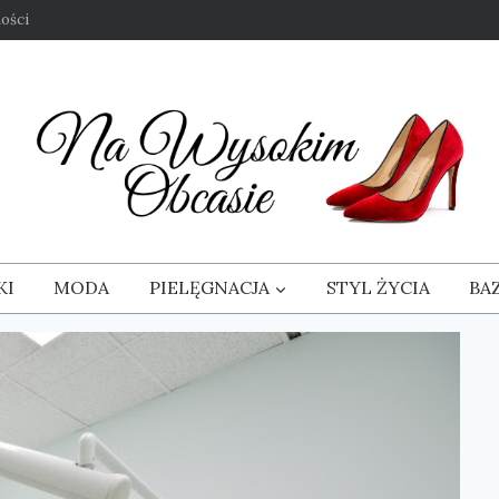
ości
KI
MODA
PIELĘGNACJA
STYL ŻYCIA
BA