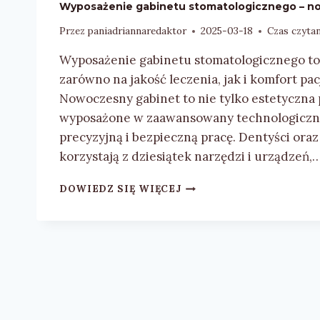
Wyposażenie gabinetu stomatologicznego – no
Przez
paniadriannaredaktor
2025-03-18
Czas czytan
Wyposażenie gabinetu stomatologicznego t
zarówno na jakość leczenia, jak i komfort p
Nowoczesny gabinet to nie tylko estetyczna 
wyposażone w zaawansowany technologicznie
precyzyjną i bezpieczną pracę. Dentyści ora
korzystają z dziesiątek narzędzi i urządzeń,
WYPOSAŻENIE
DOWIEDZ SIĘ WIĘCEJ
GABINETU
STOMATOLOGICZNEGO
–
NOWOCZESNY
SPRZĘT
I
TECHNOLOGIE