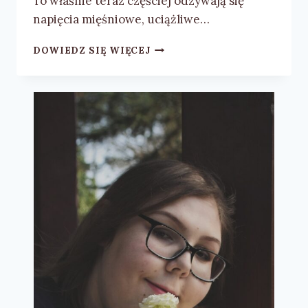
To właśnie teraz częściej odzywają się
napięcia mięśniowe, uciążliwe…
TERMOFOR
DOWIEDZ SIĘ WIĘCEJ
Z
PESTEK
WIŚNI
(Y)OKOMPRES
–
DOMOWA
TERAPIA