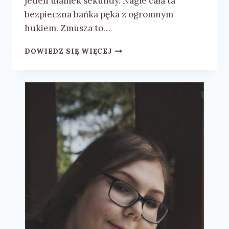
jeden ułamek sekundy. Nagle cała ta
bezpieczna bańka pęka z ogromnym
hukiem. Zmusza to…
KAMILA
DOWIEDZ SIĘ WIĘCEJ
SZCZEPAŃSKA-
GÓRNA
„98%
KLARY”
–
RECENZJA