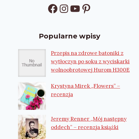
Facebook
Instagram
YouTube
Pinterest
Popularne wpisy
Przepis na zdrowe batoniki z
wytłoczyn po soku z wyciskarki
wolnoobrotowej Hurom H300E
Krystyna Mirek „Flowers” –
recenzja
Jeremy Renner „Mój następny
oddech” – recenzja książki