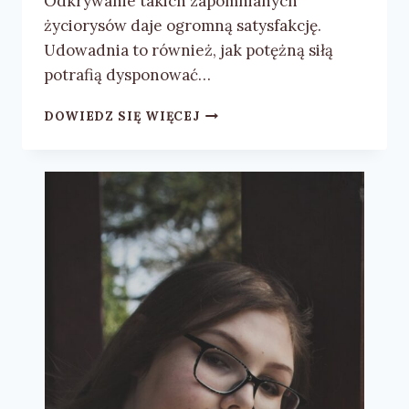
Odkrywanie takich zapomnianych
życiorysów daje ogromną satysfakcję.
Udowadnia to również, jak potężną siłą
potrafią dysponować…
JOANNA
DOWIEDZ SIĘ WIĘCEJ
ŚLIWA
I
ELIZABETH
B.
WHITE
„FAŁSZYWA
HRABINA”
–
RECENZJA