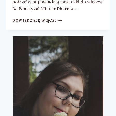
potrzeby odpowiadają maseczki do włosów
Be Beauty od Mincer Pharma….
MASECZKI
DOWIEDZ SIĘ WIĘCEJ
DO
WŁOSÓW
BE
BEAUTY
–
RECENZJA