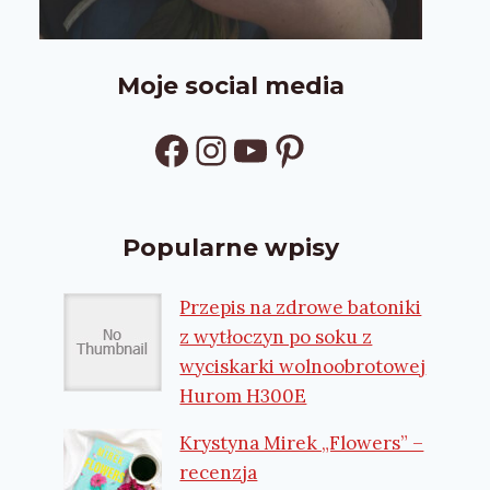
Moje social media
Facebook
Instagram
YouTube
Pinterest
Popularne wpisy
Przepis na zdrowe batoniki
z wytłoczyn po soku z
wyciskarki wolnoobrotowej
Hurom H300E
Krystyna Mirek „Flowers” –
recenzja