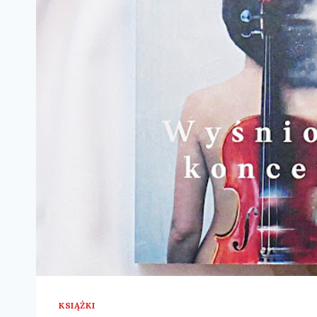
KSIĄŻKI