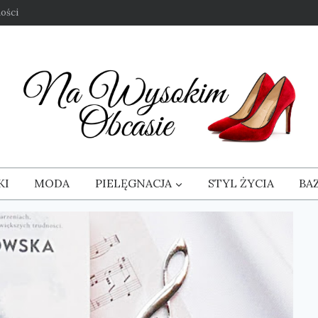
ości
KI
MODA
PIELĘGNACJA
STYL ŻYCIA
BA