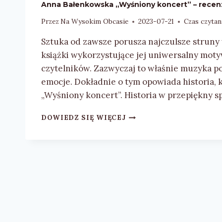
Anna Bałenkowska „Wyśniony koncert” – recen
Przez
Na Wysokim Obcasie
2023-07-21
Czas czytan
Sztuka od zawsze porusza najczulsze struny 
książki wykorzystujące jej uniwersalny mot
czytelników. Zazwyczaj to właśnie muzyka p
emocje. Dokładnie o tym opowiada historia,
„Wyśniony koncert”. Historia w przepiękny 
ANNA
DOWIEDZ SIĘ WIĘCEJ
BAŁENKOWSKA
„WYŚNIONY
KONCERT”
–
RECENZJA