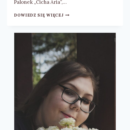
Palonek „Cicha Aria”,…
NATALIA
DOWIEDZ SIĘ WIĘCEJ
K.
PALONEK
„CICHA
ARIA”
–
RECENZJA