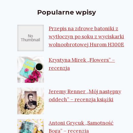
Popularne wpisy
Przepis na zdrowe batoniki z
wytłoczyn po soku z wyciskarki
wolnoobrotowej Hurom H300E
Krystyna Mirek „Flowers” –
recenzja
Jeremy Renner „Mój następny
oddech” – recenzja książki
Antoni Grycuk „Samotność
Boga” – recenzja