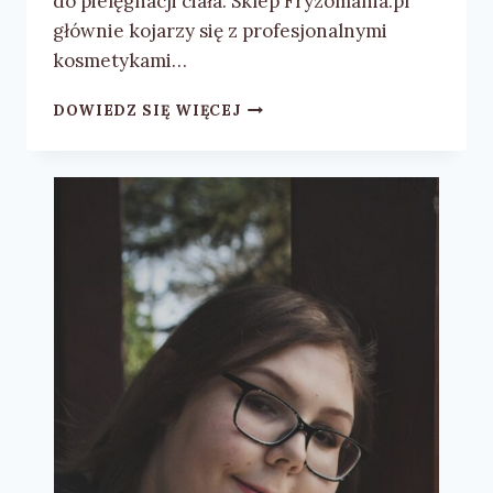
do pielęgnacji ciała. Sklep Fryzomania.pl
głównie kojarzy się z profesjonalnymi
kosmetykami…
PEELING
DOWIEDZ SIĘ WIĘCEJ
CUKROWY
RÓŻA
I
BAOBAB
4
SZPAKI
–
RECENZJA