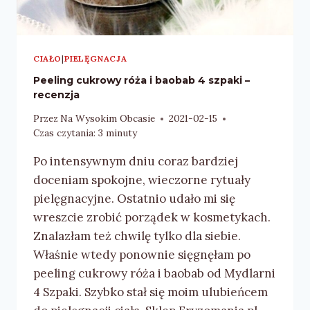
CIAŁO
|
PIELĘGNACJA
Peeling cukrowy róża i baobab 4 szpaki –
recenzja
Przez
Na Wysokim Obcasie
2021-02-15
Czas czytania:
3
minuty
Po intensywnym dniu coraz bardziej
doceniam spokojne, wieczorne rytuały
pielęgnacyjne. Ostatnio udało mi się
wreszcie zrobić porządek w kosmetykach.
Znalazłam też chwilę tylko dla siebie.
Właśnie wtedy ponownie sięgnęłam po
peeling cukrowy róża i baobab od Mydlarni
4 Szpaki. Szybko stał się moim ulubieńcem