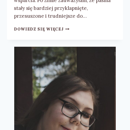
wsparcia. Po zimie zauważyłam, że pasma
stały się bardziej przyklapnięte,
przesuszone i trudniejsze do…
SZAMPON
DOWIEDZ SIĘ WIĘCEJ
SCHWARZKOPF
BC
BONACURE
COLLAGEN
VOLUME
BOOST
–
RECENZJA