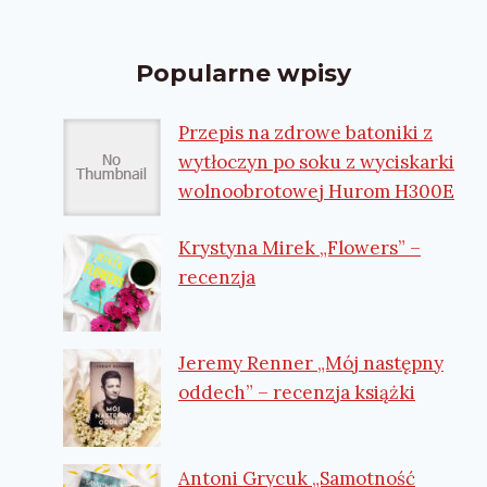
Popularne wpisy
Przepis na zdrowe batoniki z
wytłoczyn po soku z wyciskarki
wolnoobrotowej Hurom H300E
Krystyna Mirek „Flowers” –
recenzja
Jeremy Renner „Mój następny
oddech” – recenzja książki
Antoni Grycuk „Samotność