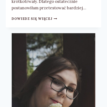
krótkotrwały. Dlatego ostatecznie
postanowiłam przetestować bardziej…
SKUTECZNA
DOWIEDZ SIĘ WIĘCEJ
WALKA
Z
WYPADANIEM
WŁOSÓW
–
4-
STOPNIOWA
PIELĘGNACJA