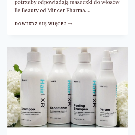
potrzeby odpowiadają maseczki do włosów
Be Beauty od Mincer Pharma….
MASECZKI
DOWIEDZ SIĘ WIĘCEJ
DO
WŁOSÓW
BE
BEAUTY
–
RECENZJA