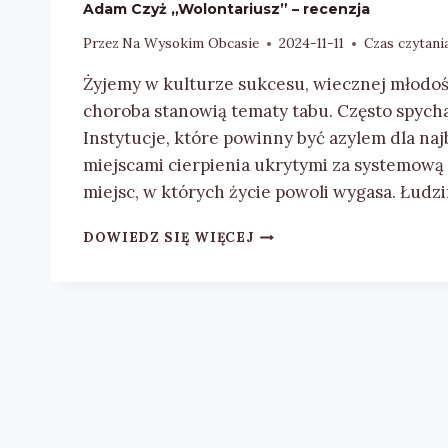
Adam Czyż „Wolontariusz” – recenzja
Przez
Na Wysokim Obcasie
2024-11-11
Czas czytania
Żyjemy w kulturze sukcesu, wiecznej młodośc
choroba stanowią tematy tabu. Często spycha
Instytucje, które powinny być azylem dla naj
miejscami cierpienia ukrytymi za systemową
miejsc, w których życie powoli wygasa. Łudzi
ADAM
DOWIEDZ SIĘ WIĘCEJ
CZYŻ
„WOLONTARIUSZ”
–
RECENZJA