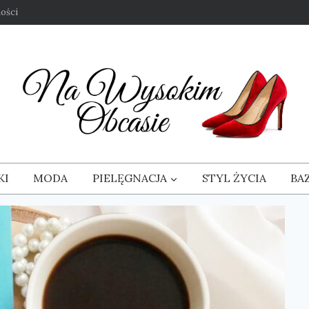
ości
KI
MODA
PIELĘGNACJA
STYL ŻYCIA
BA