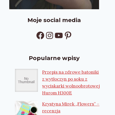
Moje social media
Facebook
Instagram
YouTube
Pinterest
Popularne wpisy
Przepis na zdrowe batoniki
z wytłoczyn po soku z
wyciskarki wolnoobrotowej
Hurom H300E
Krystyna Mirek „Flowers” –
recenzja