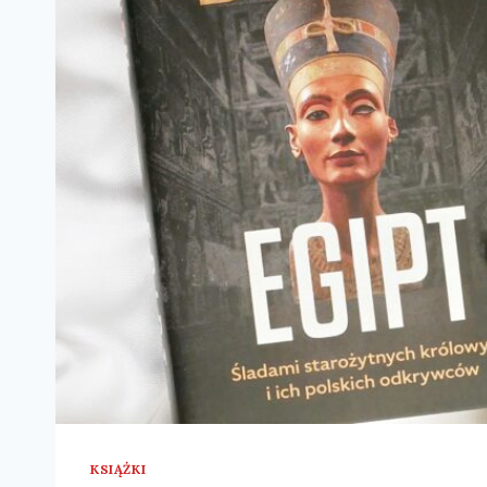
KSIĄŻKI