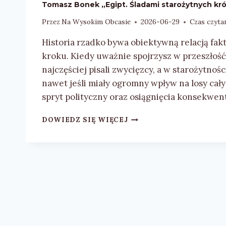
Tomasz Bonek „Egipt. Śladami starożytnych kró
Przez
Na Wysokim Obcasie
2026-06-29
Czas czytan
Historia rzadko bywa obiektywną relacją fa
kroku. Kiedy uważnie spojrzysz w przeszłość
najczęściej pisali zwycięzcy, a w starożytnośc
nawet jeśli miały ogromny wpływ na losy cał
spryt polityczny oraz osiągnięcia konsekwe
TOMASZ
DOWIEDZ SIĘ WIĘCEJ
BONEK
„EGIPT.
ŚLADAMI
STAROŻYTNYCH
KRÓLOWYCH
I
ICH
POLSKICH
ODKRYWCÓW”