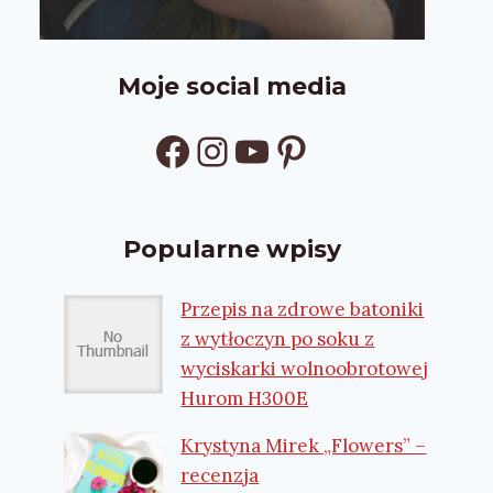
Moje social media
Facebook
Instagram
YouTube
Pinterest
Popularne wpisy
Przepis na zdrowe batoniki
z wytłoczyn po soku z
wyciskarki wolnoobrotowej
Hurom H300E
Krystyna Mirek „Flowers” –
recenzja