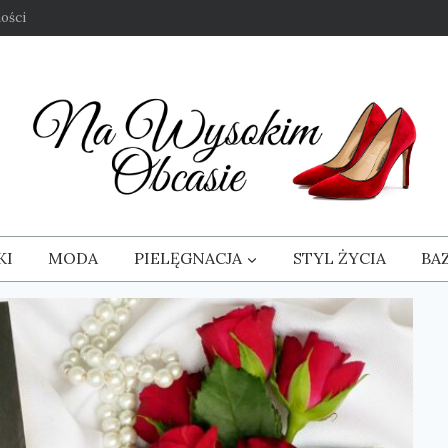
ości
KI
MODA
PIELĘGNACJA
STYL ŻYCIA
BA