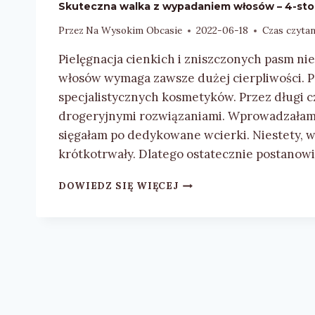
Skuteczna walka z wypadaniem włosów – 4-sto
Przez
Na Wysokim Obcasie
2022-06-18
Czas czytan
Pielęgnacja cienkich i zniszczonych pasm n
włosów wymaga zawsze dużej cierpliwości. P
specjalistycznych kosmetyków. Przez długi c
drogeryjnymi rozwiązaniami. Wprowadzałam
sięgałam po dedykowane wcierki. Niestety, 
krótkotrwały. Dlatego ostatecznie postanow
SKUTECZNA
DOWIEDZ SIĘ WIĘCEJ
WALKA
Z
WYPADANIEM
WŁOSÓW
–
4-
STOPNIOWA
PIELĘGNACJA