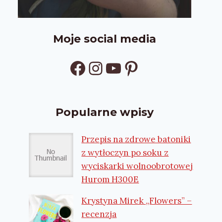
Moje social media
Facebook
Instagram
YouTube
Pinterest
Popularne wpisy
Przepis na zdrowe batoniki
z wytłoczyn po soku z
wyciskarki wolnoobrotowej
Hurom H300E
Krystyna Mirek „Flowers” –
recenzja