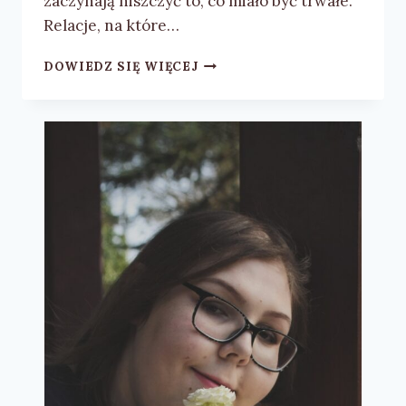
zaczynają niszczyć to, co miało być trwałe.
Relacje, na które…
WERONIKA
DOWIEDZ SIĘ WIĘCEJ
MASNY
„NA
WŁASNYM
PODWÓRKU”
–
RECENZJA
KSIĄŻKI