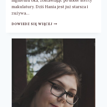
mgnieniu oka, zostawiając po sobie sterty
makulatury. Dziś Hania jest już starsza i
zużywa…
WODNE
DOWIEDZ SIĘ WIĘCEJ
KOLOROWANKI
CZARY-
MARY:
BING,
COCOMELON
–
RECENZJA