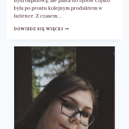
hydrolipidową, ale pasta do zębów często
była po prostu kolejnym produktem w
łazience. Z czasem…
MASZ
DOWIEDZ SIĘ WIĘCEJ
WRAŻLIWE
ZĘBY?
POZNAJ
AJONA,
AMINOMED
I
PEARLS
&
DENTS