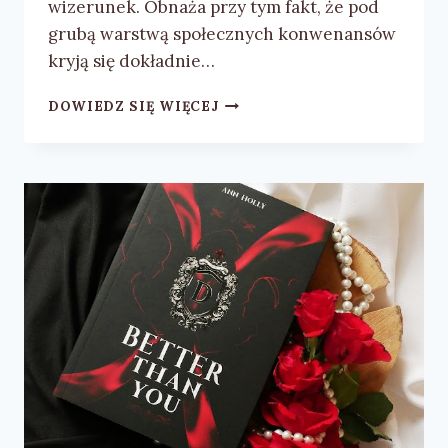
wizerunek. Obnaża przy tym fakt, że pod
grubą warstwą społecznych konwenansów
kryją się dokładnie…
ANN
DOWIEDZ SIĘ WIĘCEJ
HOLLY
„NO
BETTER
THAN
US”
–
RECENZJA