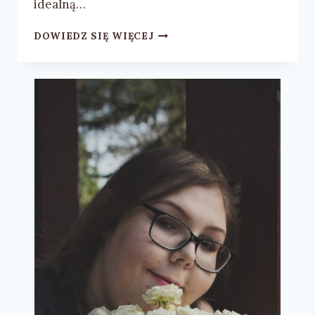
idealną…
ANN
DOWIEDZ SIĘ WIĘCEJ
HOLLY
„BETTER
THAN
YOU”
–
RECENZJA
KSIĄŻKI