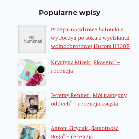
Popularne wpisy
Przepis na zdrowe batoniki z
wytłoczyn po soku z wyciskarki
wolnoobrotowej Hurom H300E
Krystyna Mirek „Flowers” –
recenzja
Jeremy Renner „Mój następny
oddech” – recenzja książki
Antoni Grycuk „Samotność
Boga” – recenzja