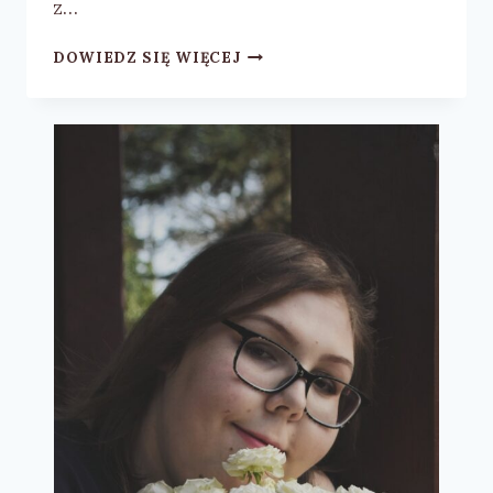
z…
ALLEN
DOWIEDZ SIĘ WIĘCEJ
LEVI
„THEO
Z
GOLDEN”
–
RECENZJA