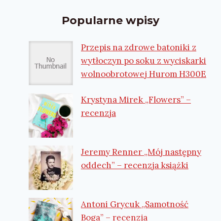
Popularne wpisy
Przepis na zdrowe batoniki z
wytłoczyn po soku z wyciskarki
wolnoobrotowej Hurom H300E
Krystyna Mirek „Flowers” –
recenzja
Jeremy Renner „Mój następny
oddech” – recenzja książki
Antoni Grycuk „Samotność
Boga” – recenzja