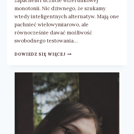
zapachem i uczucie wizerunkowej
monotonii. Nic dziwnego, że szukamy
wtedy inteligentnych alternatyw. Mają one
pachnieć wielowymiarowo, ale
równocześnie dawać możliwość
swobodnego testowania…
GDZIE
DOWIEDZ SIĘ WIĘCEJ
NAJLEPIEJ
KUPIĆ
LANE
PERFUMY
ZNANYCH
MAREK?