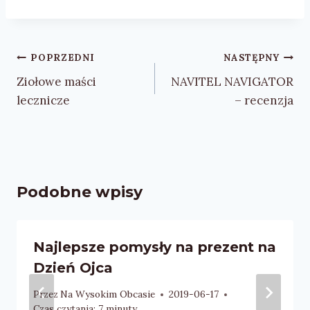
Nawigacja
POPRZEDNI
NASTĘPNY
wpisu
Ziołowe maści
NAVITEL NAVIGATOR
lecznicze
– recenzja
Podobne wpisy
Najlepsze pomysły na prezent na
Dzień Ojca
Przez
Na Wysokim Obcasie
2019-06-17
Czas czytania:
7
minuty