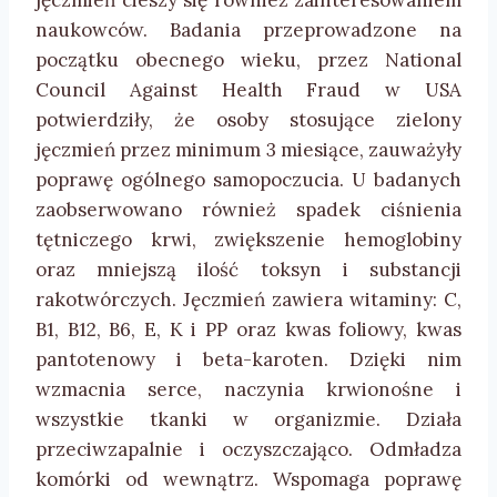
jęczmień cieszy się również zainteresowaniem
naukowców. Badania przeprowadzone na
początku obecnego wieku, przez National
Council Against Health Fraud w USA
potwierdziły, że osoby stosujące zielony
jęczmień przez minimum 3 miesiące, zauważyły
poprawę ogólnego samopoczucia. U badanych
zaobserwowano również spadek ciśnienia
tętniczego krwi, zwiększenie hemoglobiny
oraz mniejszą ilość toksyn i substancji
rakotwórczych. Jęczmień zawiera witaminy: C,
B1, B12, B6, E, K i PP oraz kwas foliowy, kwas
pantotenowy i beta-karoten. Dzięki nim
wzmacnia serce, naczynia krwionośne i
wszystkie tkanki w organizmie. Działa
przeciwzapalnie i oczyszczająco. Odmładza
komórki od wewnątrz. Wspomaga poprawę