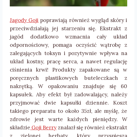
Jagody Goji
poprawiają również wygląd skóry i
przeciwdziałają jej starzeniu się. Ekstrakt z
jagód dodatkowo wzmacnia cały układ
odpornościowy, pomaga oczyścić wątrobę z
zalegających toksyn i pozytywnie wpływa na
układ kostny, pracę serca, a nawet regulację
ciśnienia krwi! Produkty zapakowane są w
poręcznych plastikowych buteleczkach z
nakrętką. W opakowaniu znajduje się 60
kapsułek. Aby efekt był zadowalający, należy
przyjmować dwie kapsułki dziennie. Koszt
takiego preparatu to około 35zł, ale myślę, że
zdrowie jest warte każdych pieniędzy. W
składzie
Goji Berry
znalazł się również ekstrakt
z zielonej herbaty, który przyspiesza