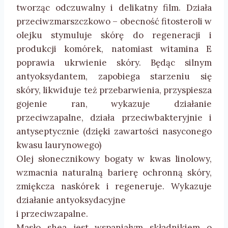
tworząc odczuwalny i delikatny film. Działa
przeciwzmarszczkowo – obecność fitosteroli w
olejku stymuluje skórę do regeneracji i
produkcji komórek, natomiast witamina E
poprawia ukrwienie skóry. Będąc silnym
antyoksydantem, zapobiega starzeniu się
skóry, likwiduje też przebarwienia, przyspiesza
gojenie ran, wykazuje działanie
przeciwzapalne, działa przeciwbakteryjnie i
antyseptycznie (dzięki zawartości nasyconego
kwasu laurynowego)
Olej słonecznikowy bogaty w kwas linolowy,
wzmacnia naturalną barierę ochronną skóry,
zmiękcza naskórek i regeneruje. Wykazuje
działanie antyoksydacyjne
i przeciwzapalne.
Masło shea jest wspaniałym składnikiem o