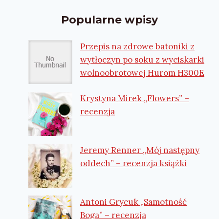
Popularne wpisy
Przepis na zdrowe batoniki z
wytłoczyn po soku z wyciskarki
wolnoobrotowej Hurom H300E
Krystyna Mirek „Flowers” –
recenzja
Jeremy Renner „Mój następny
oddech” – recenzja książki
Antoni Grycuk „Samotność
Boga” – recenzja