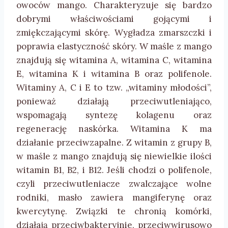
owoców mango. Charakteryzuje się bardzo
dobrymi właściwościami gojącymi i
zmiękczającymi skórę. Wygładza zmarszczki i
poprawia elastyczność skóry. W maśle z mango
znajdują się witamina A, witamina C, witamina
E, witamina K i witamina B oraz polifenole.
Witaminy A, C i E to tzw. „witaminy młodości”,
ponieważ działają przeciwutleniająco,
wspomagają syntezę kolagenu oraz
regenerację naskórka. Witamina K ma
działanie przeciwzapalne. Z witamin z grupy B,
w maśle z mango znajdują się niewielkie ilości
witamin B1, B2, i B12. Jeśli chodzi o polifenole,
czyli przeciwutleniacze zwalczające wolne
rodniki, masło zawiera mangiferynę oraz
kwercytynę. Związki te chronią komórki,
działają przeciwbakteryjnie, przeciwwirusowo