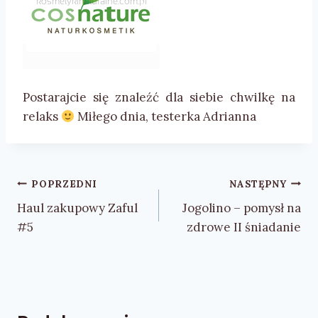
Postarajcie się znaleźć dla siebie chwilkę na
relaks
Miłego dnia, testerka Adrianna
Nawigacja
POPRZEDNI
NASTĘPNY
wpisu
Haul zakupowy Zaful
Jogolino – pomysł na
#5
zdrowe II śniadanie