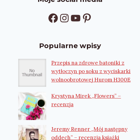
Facebook
Instagram
YouTube
Pinterest
Popularne wpisy
Przepis na zdrowe batoniki z
wytłoczyn po soku z wyciskarki
wolnoobrotowej Hurom H300E
Krystyna Mirek „Flowers” –
recenzja
Jeremy Renner „Mój następny
oddech” – recenzja książki