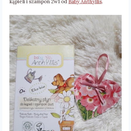
kąpieli i szampon 2w1 od
Baby Anthyllis
.