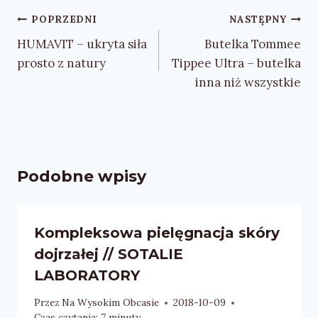
Nawigacja
POPRZEDNI
NASTĘPNY
wpisu
HUMAVIT – ukryta siła
Butelka Tommee
prosto z natury
Tippee Ultra – butelka
inna niż wszystkie
Podobne wpisy
Kompleksowa pielęgnacja skóry
dojrzałej // SOTALIE
LABORATORY
Przez
Na Wysokim Obcasie
2018-10-09
Czas czytania:
7
minuty