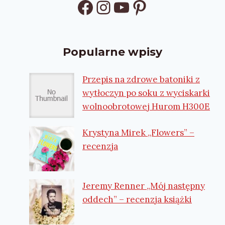
Facebook
Instagram
YouTube
Pinterest
Popularne wpisy
Przepis na zdrowe batoniki z
wytłoczyn po soku z wyciskarki
wolnoobrotowej Hurom H300E
Krystyna Mirek „Flowers” –
recenzja
Jeremy Renner „Mój następny
oddech” – recenzja książki