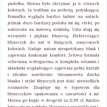
pudełku. Można było otrzymać ja w różnych
kolorach. Ja trafiłam na srebrną, połyskująca.
Pomadka wygląda bardzo ładnie na ustach,
jednak dużo bardziej podoba mi się efekt, po
nałożeniu na matową szminkę. Usta stają się
wyraziste i pięknie błyszczą. Elektryzujący
błyszczyk do ust w lśniących, nasyconych
kolorach. Nadaje ustom niespotykany blask i
zapewnia doskonały komfort. Żelowa formuła
ochronna, wzbogacona w kompleks witamin i
składniki wygładzające zapewnia pełny kształt
i idealne nawilżenie. Niesamowita dawka
blasku i stylu! Błyszczyk jest dość niewielkich
rozmiarów. Znajduje się w typowym dla
błyszczyków opakowaniu o zawartości 4 ml.
Można go kupić w drogerii za 11,99 zł. Bardzo
łatwo się go nakłada. Poszerza i uwypukla usta,