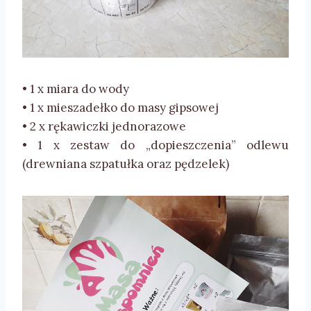
• 1 x miara do wody
• 1 x mieszadełko do masy gipsowej
• 2 x rękawiczki jednorazowe
• 1 x zestaw do „dopieszczenia” odlewu
(drewniana szpatułka oraz pędzelek)