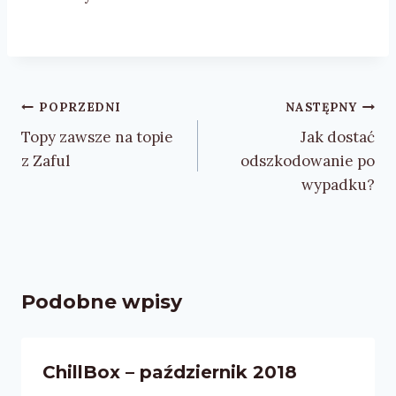
Nawigacja
POPRZEDNI
NASTĘPNY
wpisu
Topy zawsze na topie
Jak dostać
z Zaful
odszkodowanie po
wypadku?
Podobne wpisy
ChillBox – październik 2018