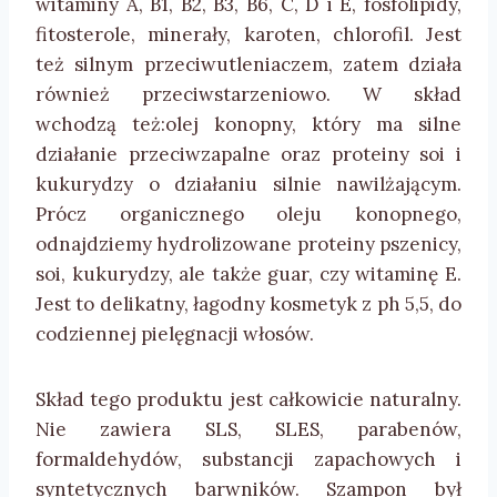
witaminy A, B1, B2, B3, B6, C, D i E, fosfolipidy,
fitosterole, minerały, karoten, chlorofil. Jest
też silnym przeciwutleniaczem, zatem działa
również przeciwstarzeniowo. W skład
wchodzą też:olej konopny, który ma silne
działanie przeciwzapalne oraz proteiny soi i
kukurydzy o działaniu silnie nawilżającym.
Prócz organicznego oleju konopnego,
odnajdziemy hydrolizowane proteiny pszenicy,
soi, kukurydzy, ale także guar, czy witaminę E.
Jest to delikatny, łagodny kosmetyk z ph 5,5, do
codziennej pielęgnacji włosów.
Skład tego produktu jest całkowicie naturalny.
Nie zawiera SLS, SLES, parabenów,
formaldehydów, substancji zapachowych i
syntetycznych barwników. Szampon był