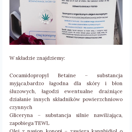
W składzie znajdziemy:
Cocamidopropyl Betaine – substancja
myjąca,bardzo łagodna dla skóry i błon
śluzowych, łagodzi ewentualne drażniące
działanie innych składników powierzchniowo
czynnych
Gliceryna – substancja silnie nawilżająca,
zapobiega TEWL
Olej z nasion konopi – zawiera kannbidiol o