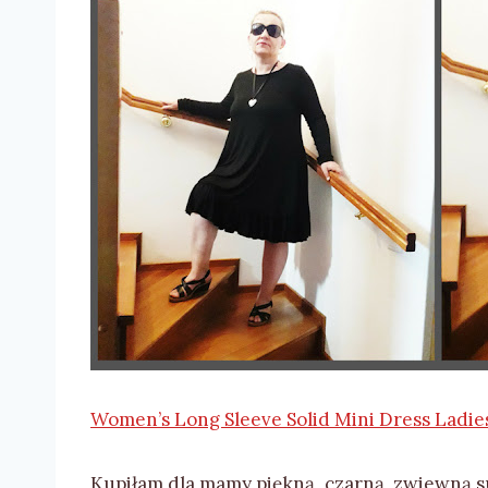
Women’s Long Sleeve Solid Mini Dress Ladie
Kupiłam dla mamy piękną, czarną, zwiewną suk