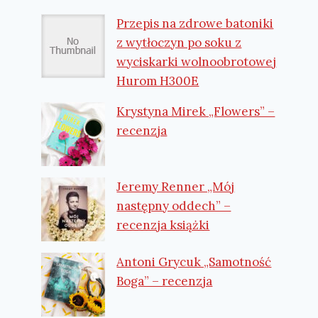
Przepis na zdrowe batoniki
z wytłoczyn po soku z
wyciskarki wolnoobrotowej
Hurom H300E
Krystyna Mirek „Flowers” –
recenzja
Jeremy Renner „Mój
następny oddech” –
recenzja książki
Antoni Grycuk „Samotność
Boga” – recenzja