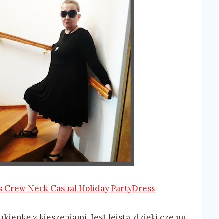
s Crew Neck Casual Holiday PartyDress
ienkę z kieszeniami. Jest leista, dzięki czemu