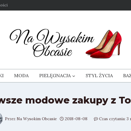
ości
KI
MODA
PIELĘGNACJA
STYL ŻYCIA
BA
wsze modowe zakupy z T
Przez
Na Wysokim Obcasie
2018-08-08
Czas czytania:
3