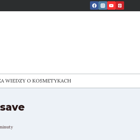
ZA WIEDZY O KOSMETYKACH
osave
minuty