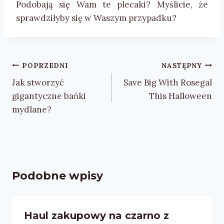
Podobają się Wam te plecaki? Myślicie, że
sprawdziłyby się w Waszym przypadku?
Nawigacja
POPRZEDNI
NASTĘPNY
wpisu
Jak stworzyć
Save Big With Rosegal
gigantyczne bańki
This Halloween
mydlane?
Podobne wpisy
Haul zakupowy na czarno z