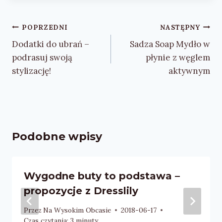
Nawigacja
POPRZEDNI
NASTĘPNY
wpisu
Dodatki do ubrań –
Sadza Soap Mydło w
podrasuj swoją
płynie z węglem
stylizację!
aktywnym
Podobne wpisy
Wygodne buty to podstawa –
propozycje z Dresslily
Przez
Na Wysokim Obcasie
2018-06-17
Czas czytania:
3
minuty