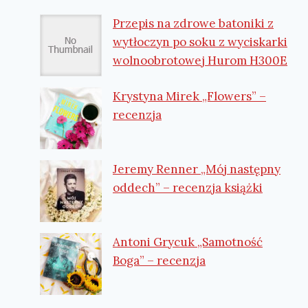
Przepis na zdrowe batoniki z
wytłoczyn po soku z wyciskarki
wolnoobrotowej Hurom H300E
Krystyna Mirek „Flowers” –
recenzja
Jeremy Renner „Mój następny
oddech” – recenzja książki
Antoni Grycuk „Samotność
Boga” – recenzja