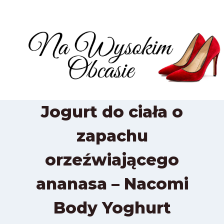
Przejdź
do
treści
Jogurt do ciała o
zapachu
orzeźwiającego
ananasa – Nacomi
Body Yoghurt