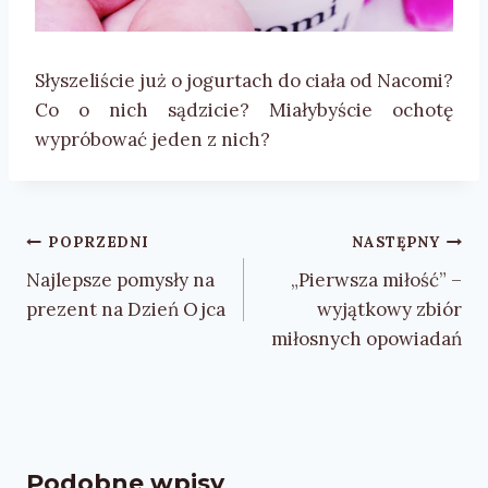
Słyszeliście już o jogurtach do ciała od Nacomi?
Co o nich sądzicie? Miałybyście ochotę
wypróbować jeden z nich?
Nawigacja
POPRZEDNI
NASTĘPNY
wpisu
Najlepsze pomysły na
„Pierwsza miłość” –
prezent na Dzień Ojca
wyjątkowy zbiór
miłosnych opowiadań
Podobne wpisy