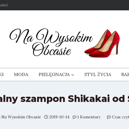
ości
KI
MODA
PIELĘGNACJA
STYL ŻYCIA
BA
alny szampon Shikakai od 
z
Na Wysokim Obcasie
2019-10-14
1 Komentarz
Czas czyt