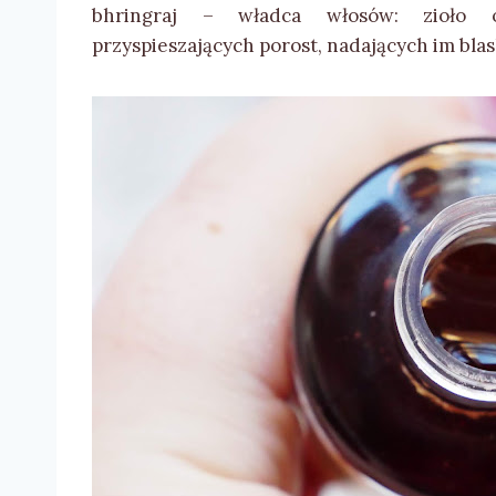
bhringraj – władca włosów: zioło o
przyspieszających porost, nadających im blask