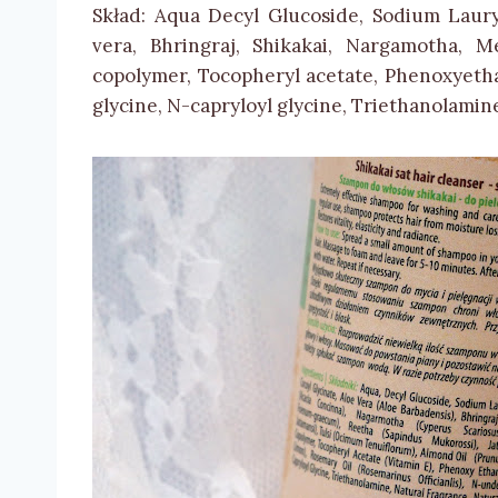
Skład: Aqua Decyl Glucoside, Sodium Laury
vera, Bhringraj, Shikakai, Nargamotha, Me
copolymer, Tocopheryl acetate, Phenoxyetha
glycine, N-capryloyl glycine, Triethanolamine