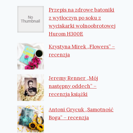
Przepis na zdrowe batoniki
z wytłoczyn po soku z
wyciskarki wolnoobrotowej
Hurom H300E
Krystyna Mirek „Flowers” –
recenzja
Jeremy Renner „Mój
następny oddech” –
recenzja książki
Antoni Grycuk „Samotność
Boga” – recenzja