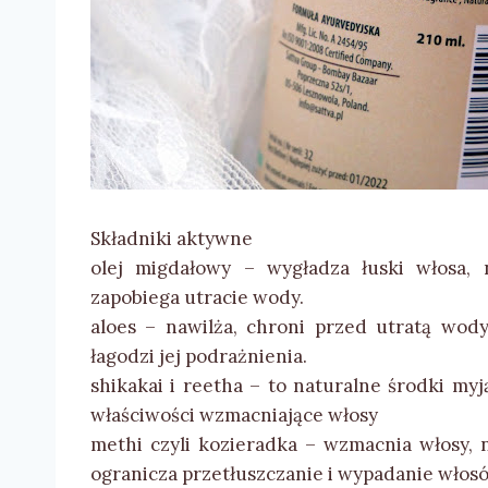
Składniki aktywne
olej migdałowy – wygładza łuski włosa, n
zapobiega utracie wody.
aloes – nawilża, chroni przed utratą wody
łagodzi jej podrażnienia.
shikakai i reetha – to naturalne środki my
właściwości wzmacniające włosy
methi czyli kozieradka – wzmacnia włosy, n
ogranicza przetłuszczanie i wypadanie włos