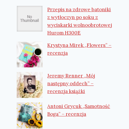
Przepis na zdrowe batoniki
z wytłoczyn po soku z
wyciskarki wolnoobrotowej
Hurom H300E
Krystyna Mirek „Flowers” –
recenzja
Czysty dom – czysty
Kal
odpoczynek z Betterware
z 
Przez
Na Wysokim Obcasie
2018-06-29
Prze
Jeremy Renner „Mój
Czas czytania:
2
minuty
Czas 
następny oddech” –
recenzja książki
Antoni Grycuk „Samotność
Boga” – recenzja