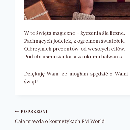
W te święta magiczne – życzenia ślę liczne.
Pachnących jodełek, z ogromem światełek.
Olbrzymich prezentów, od wesołych elfów.
Pod obrusem sianka, a za oknem bałwanka.
Dziękuję Wam, że mogłam spędzić z Wami 
świąt!
Nawigacja
POPRZEDNI
wpisu
Cała prawda o kosmetykach FM World