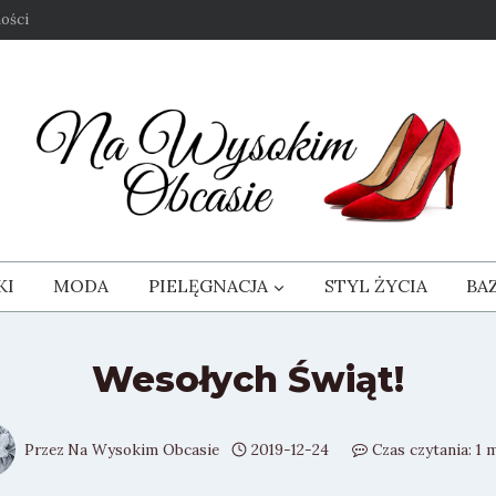
ości
KI
MODA
PIELĘGNACJA
STYL ŻYCIA
BA
Wesołych Świąt!
Przez
Na Wysokim Obcasie
2019-12-24
Czas czytania:
1
m