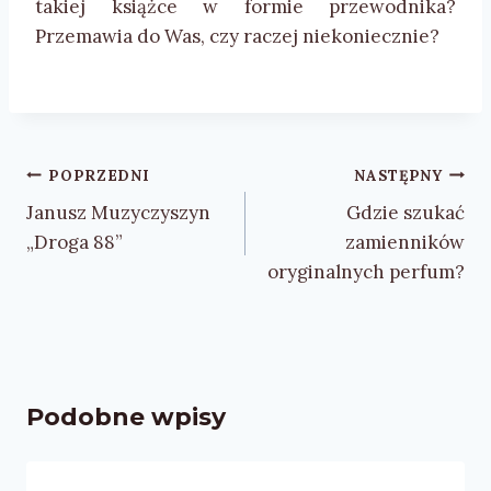
takiej książce w formie przewodnika?
Przemawia do Was, czy raczej niekoniecznie?
Nawigacja
POPRZEDNI
NASTĘPNY
wpisu
Janusz Muzyczyszyn
Gdzie szukać
„Droga 88”
zamienników
oryginalnych perfum?
Podobne wpisy