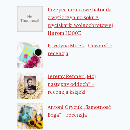
Przepis na zdrowe batoniki
z wytłoczyn po soku z
wyciskarki wolnoobrotowej
Hurom H300E
Krystyna Mirek „Flowers” –
recenzja
Jeremy Renner „Mój
następny oddech” –
recenzja książki
Antoni Grycuk „Samotność
Boga” – recenzja