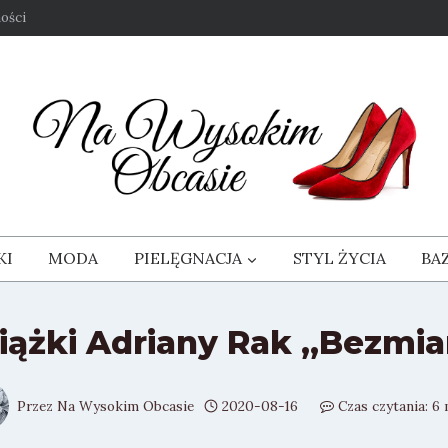
ości
KI
MODA
PIELĘGNACJA
STYL ŻYCIA
BA
iążki Adriany Rak „Bezmiar
Przez
Na Wysokim Obcasie
2020-08-16
Czas czytania:
6