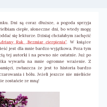
nku. Dni są coraz dłuższe, a pogoda sprzyja
elbiam ciepłe, słoneczne dni, bo wtedy mogę
oddać się lekturze. Dzisiaj chciałabym zachęcić
Adriany Rak „Bezmiar cierpienia”
. W książce
ieść jest dla mnie bardzo wyjątkowa. Poza tym
ią tej autorki i na pewno nie ostatnie. Już po
iążka wywarła na mnie ogromne wrażenie. Z
mięci, zwłaszcza że jest to historia bardzo
zarowania i bólu. Jeżeli jeszcze nie mieliście
nie zostańcie ze mną!