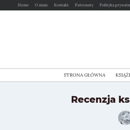
Przejdź
Home
O mnie
Kontakt
Patronaty
Polityka prywatn
do
treści
STRONA GŁÓWNA
KSIĄŻ
Recenzja ks