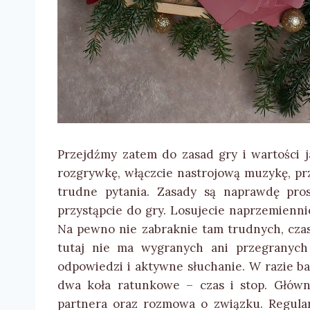
Przejdźmy zatem do zasad gry i wartości j
rozgrywkę, włączcie nastrojową muzykę, przy
trudne pytania. Zasady są naprawdę prost
przystąpcie do gry. Losujecie naprzemiennie 
Na pewno nie zabraknie tam trudnych, cza
tutaj nie ma wygranych ani przegranych 
odpowiedzi i aktywne słuchanie. W razie b
dwa koła ratunkowe – czas i stop. Główn
partnera oraz rozmowa o związku. Regular