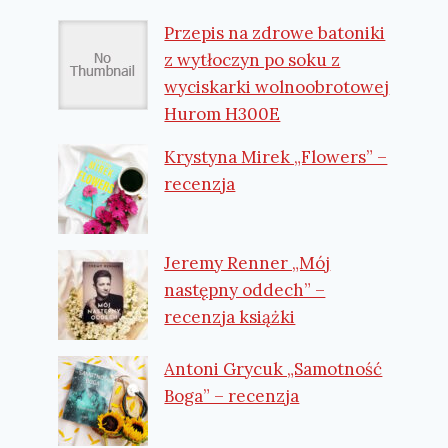
Przepis na zdrowe batoniki
z wytłoczyn po soku z
wyciskarki wolnoobrotowej
Hurom H300E
Krystyna Mirek „Flowers” –
recenzja
Jeremy Renner „Mój
następny oddech” –
recenzja książki
Antoni Grycuk „Samotność
Boga” – recenzja