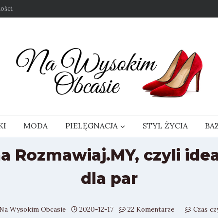
ości
KI
MODA
PIELĘGNACJA
STYL ŻYCIA
BA
a Rozmawiaj.MY, czyli ide
dla par
Na Wysokim Obcasie
2020-12-17
22 Komentarze
Czas cz