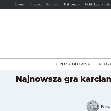
Przejdź
Home
O mnie
Kontakt
Patronaty
Polityka prywatn
do
treści
STRONA GŁÓWNA
KSIĄŻ
Najnowsza gra karcian
Przez