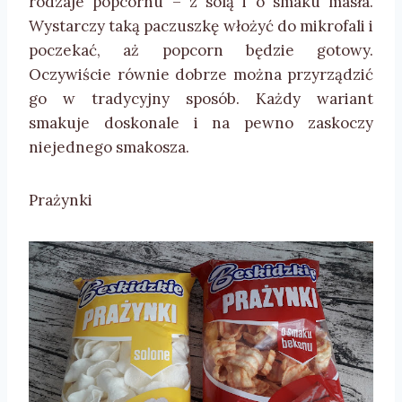
rodzaje popcornu – z solą i o smaku masła.
Wystarczy taką paczuszkę włożyć do mikrofali i
poczekać, aż popcorn będzie gotowy.
Oczywiście równie dobrze można przyrządzić
go w tradycyjny sposób. Każdy wariant
smakuje doskonale i na pewno zaskoczy
niejednego smakosza.
Prażynki