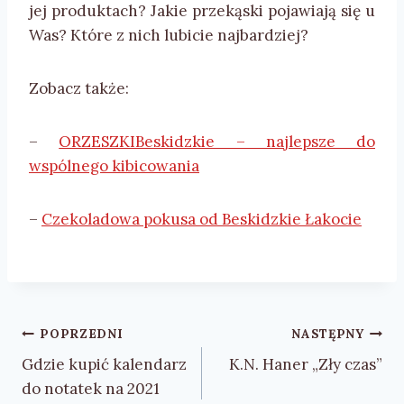
jej produktach? Jakie przekąski pojawiają się u
Was? Które z nich lubicie najbardziej?
Zobacz także:
–
ORZESZKIBeskidzkie – najlepsze do
wspólnego kibicowania
–
Czekoladowa pokusa od Beskidzkie Łakocie
Nawigacja
POPRZEDNI
NASTĘPNY
wpisu
Gdzie kupić kalendarz
K.N. Haner „Zły czas”
do notatek na 2021