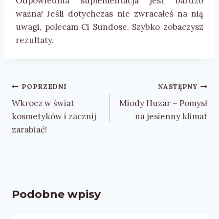
Odpowiednia suplementacja jest bardzo
ważna! Jeśli dotychczas nie zwracałeś na nią
uwagi, polecam Ci Sundose. Szybko zobaczysz
rezultaty.
Nawigacja
POPRZEDNI
NASTĘPNY
wpisu
Wkrocz w świat
Miody Huzar – Pomysł
kosmetyków i zacznij
na jesienny klimat
zarabiać!
Podobne wpisy