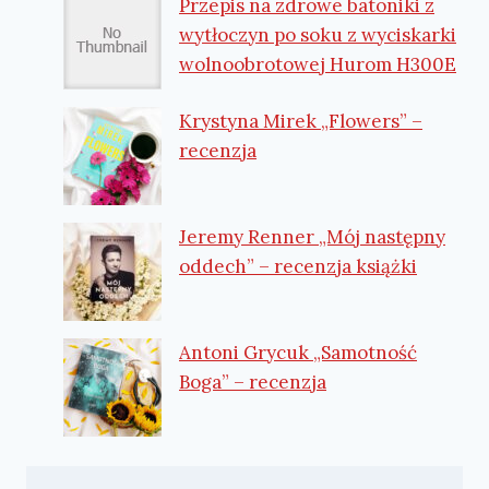
Przepis na zdrowe batoniki z
wytłoczyn po soku z wyciskarki
wolnoobrotowej Hurom H300E
Krystyna Mirek „Flowers” –
recenzja
Jeremy Renner „Mój następny
oddech” – recenzja książki
Antoni Grycuk „Samotność
Boga” – recenzja