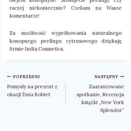
olejem konopnym? Stosujecie peelingi, czy
raczej niekoniecznie? Czekam na Wasze
komentarze!
Za możliwość wypróbowania naturalnego
konopnego peelingu cytrusowego dziękuję
firmie India Cosmetics.
Nawigacja
POPRZEDNI
NASTĘPNY
wpisu
Pomysły na prezent z
Zaaranżowane
okazji Dnia Kobiet
spotkanie. Recenzja
książki „New York
Splendor”