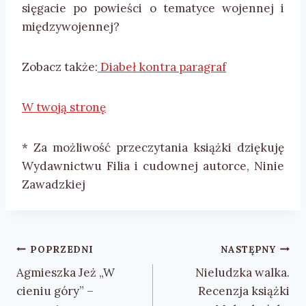
sięgacie po powieści o tematyce wojennej i
międzywojennej?
Zobacz także:
Diabeł kontra paragraf
W twoją stronę
* Za możliwość przeczytania książki dziękuję
Wydawnictwu Filia i cudownej autorce, Ninie
Zawadzkiej
Nawigacja
POPRZEDNI
NASTĘPNY
wpisu
Agmieszka Jeż „W
Nieludzka walka.
cieniu góry” –
Recenzja książki