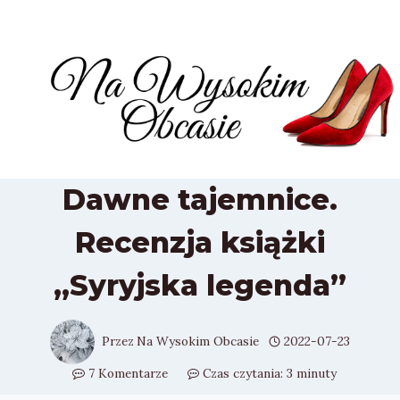
Przejdź
do
treści
Dawne tajemnice.
Recenzja książki
„Syryjska legenda”
Przez
Na Wysokim Obcasie
2022-07-23
7 Komentarze
Czas czytania:
3
minuty