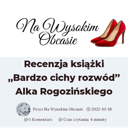
Przejdź
do
treści
Recenzja książki
„Bardzo cichy rozwód”
Alka Rogozińskiego
Przez
Na Wysokim Obcasie
2022-10-18
1 Komentarz
Czas czytania:
4
minuty