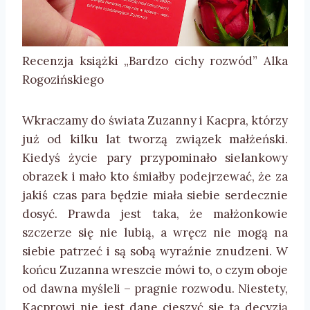
Recenzja książki „Bardzo cichy rozwód” Alka
Rogozińskiego
Wkraczamy do świata Zuzanny i Kacpra, którzy
już od kilku lat tworzą związek małżeński.
Kiedyś życie pary przypominało sielankowy
obrazek i mało kto śmiałby podejrzewać, że za
jakiś czas para będzie miała siebie serdecznie
dosyć. Prawda jest taka, że małżonkowie
szczerze się nie lubią, a wręcz nie mogą na
siebie patrzeć i są sobą wyraźnie znudzeni. W
końcu Zuzanna wreszcie mówi to, o czym oboje
od dawna myśleli – pragnie rozwodu. Niestety,
Kacprowi nie jest dane cieszyć się tą decyzją