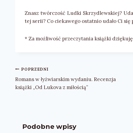
Znasz twórczość Ludki Skrzydlewskiej? Udał
tej serii? Co ciekawego ostatnio udało Ci się
* Za możliwość przeczytania książki dzięku
Nawigacja
POPRZEDNI
wpisu
Romans w łyżwiarskim wydaniu. Recenzja
książki „Od Lukova z miłością”
Podobne wpisy