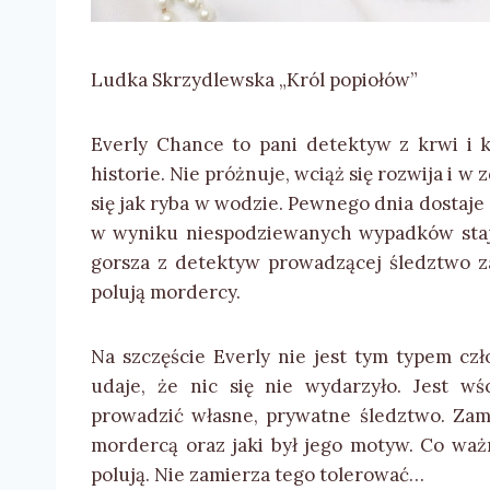
Ludka Skrzydlewska „Król popiołów”
Everly Chance to pani detektyw z krwi i k
historie. Nie próżnuje, wciąż się rozwija i
się jak ryba w wodzie. Pewnego dnia dostaje 
w wyniku niespodziewanych wypadków staj
gorsza z detektyw prowadzącej śledztwo za
polują mordercy.
Na szczęście Everly nie jest tym typem czł
udaje, że nic się nie wydarzyło. Jest wś
prowadzić własne, prywatne śledztwo. Zami
mordercą oraz jaki był jego motyw. Co ważn
polują. Nie zamierza tego tolerować…