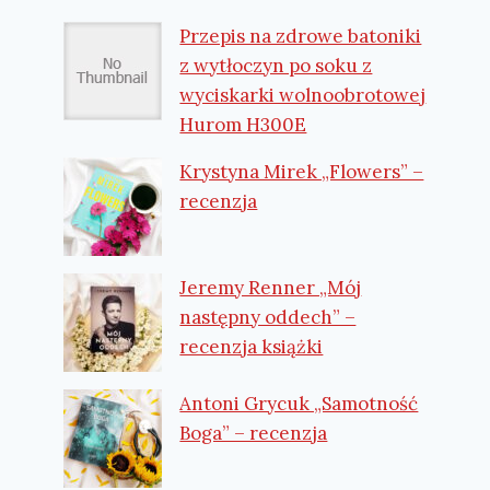
Przepis na zdrowe batoniki
z wytłoczyn po soku z
wyciskarki wolnoobrotowej
Hurom H300E
Krystyna Mirek „Flowers” –
recenzja
Jeremy Renner „Mój
następny oddech” –
recenzja książki
Antoni Grycuk „Samotność
Boga” – recenzja