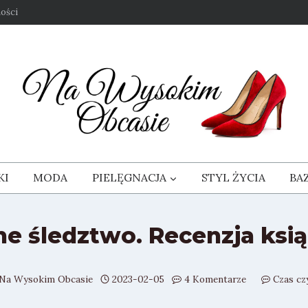
ości
KI
MODA
PIELĘGNACJA
STYL ŻYCIA
BA
e śledztwo. Recenzja ksią
Na Wysokim Obcasie
2023-02-05
4 Komentarze
Czas cz