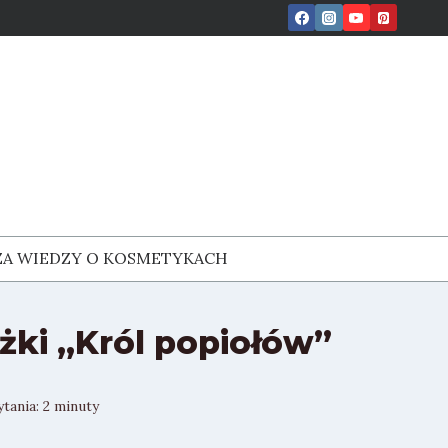
ZA WIEDZY O KOSMETYKACH
żki „Król popiołów”
ytania:
2
minuty