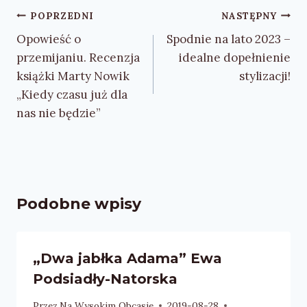
Nawigacja
POPRZEDNI
NASTĘPNY
wpisu
Opowieść o
Spodnie na lato 2023 –
przemijaniu. Recenzja
idealne dopełnienie
książki Marty Nowik
stylizacji!
„Kiedy czasu już dla
nas nie będzie”
Podobne wpisy
„Dwa jabłka Adama” Ewa
Podsiadły-Natorska
Przez
Na Wysokim Obcasie
2019-08-28