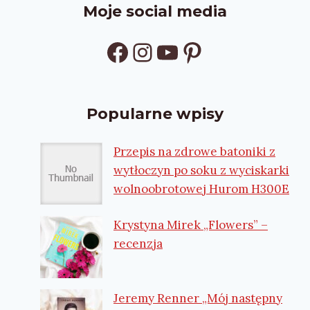
Moje social media
Facebook
Instagram
YouTube
Pinterest
Popularne wpisy
Przepis na zdrowe batoniki z
wytłoczyn po soku z wyciskarki
wolnoobrotowej Hurom H300E
Krystyna Mirek „Flowers” –
recenzja
Jeremy Renner „Mój następny