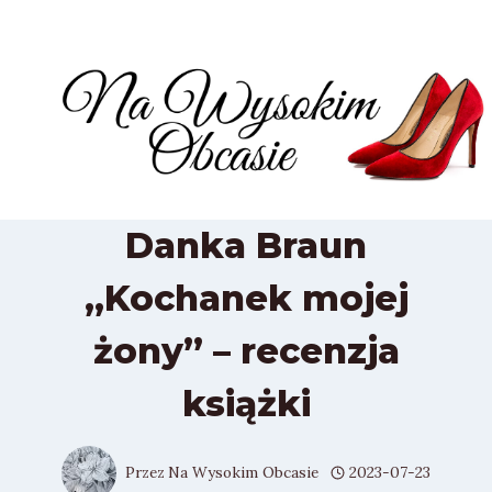
Przejdź
do
treści
Danka Braun
„Kochanek mojej
żony” – recenzja
książki
Przez
Na Wysokim Obcasie
2023-07-23